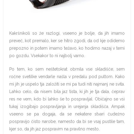
Kakršnikoli so že razlogi, vseeno je bolje, da jih imamo
preveč, kot premalo, ker se hitro zgodi, da od kje odidemo
prepozno in potem imamo težavo, ko hodimo nazaj v temi
po gozdu. Vsekakor to ni najbolj varno.
Po tem, ko sem neštetokrat obrnila vse skladišče, sem
ročne svetilke vendarle našla v predalu pod pultom. Kako
mi jih je uspelo tja založiti se mi pa tudi niti najmanj ne svita.
Lahko celo, da nisem bila jaz tista, ki jih je tja dala, čeprav
res ne vem, kdo bi lahko še to pospravljal. Običajno se vsi
tukaj izogibajo pospravljanja in urejanja skladišča. Ampak
vseeno se pa dogaja, da se nekatere stvari čudežno
pospravijo čisto narobe, namesto da bi se vsaj pustile tam,
kjer so, da jih jaz pospravim na pravilno mesto.