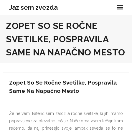
Skip
Jaz sem zvezda
to
content
ZOPET SO SE ROČNE
SVETILKE, POSPRAVILA
SAME NA NAPAČNO MESTO
Zopet So Se Ročne Svetilke, Pospravila
Same Na Napačno Mesto
Že ne vem, katerič sem založila ročne svetilke, ki jih imamo
pripravljene za plezalne tečaje. Načeloma vsem tečajnikom
rečemo, da naj prinesejo svoje, ampak seveda se to ne