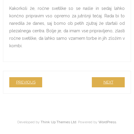
Kakorkoli že, ročne svetilke so se našle in sedaj lahko
končno pripravim vso opremo za jutrišnji tečaj. Rada bi to
naredila že danes, saj bomo ob petih zjutraj že startali od
plezalnega centra. Bolje je, da imam vse pripravljeno, zlasti
ročne svetilke, da lahko samo vzamem torbe in jih zložim v
kombi.
PREVIOUS
NEXT
Developed by
Think Up Themes Ltd
. Powered by
WordPress
.