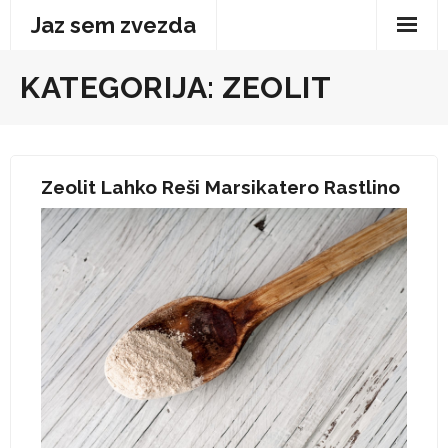
Skip
Jaz sem zvezda
to
content
KATEGORIJA:
ZEOLIT
Zeolit Lahko Reši Marsikatero Rastlino