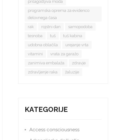
prilagodljiva moda
programska oprema za evidenco
delovnega časa
rak
rojstni dan
samopodoba
tesnoba
tuš
tuš kabina
udobna oblačila
urejanje vrta
vitamini
vrata za garažo
zanimiva embalaža
zdravje
zdravljenje raka
žaluzije
KATEGORIJE
Access consciousness