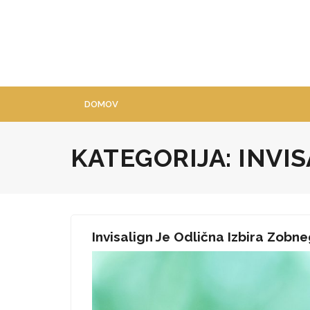
Skip
to
content
DOMOV
KATEGORIJA:
INVI
Invisalign Je Odlična Izbira Zobn