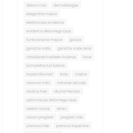
delovni čas
dermatologija
elegantne majice
elektronska evidenca
evidenca delovnega časa
funkcionalne majice
garaža
garažna vrata
garažna vrata cena
izboljšanje kvalitete življenja
kava
kompletna tuš kabina
kopalniška kad
koža
majice
naravno milo
notranje žaluzije
okolica hiše
okulist Maribor
optimizacija delovnega časa
osebni razvoj
otroci
očesni pregledi
pregled vida
prenova hiše
prenova kopalnice