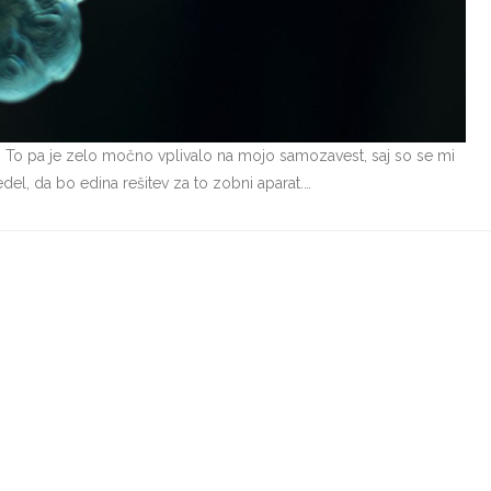
b. To pa je zelo močno vplivalo na mojo samozavest, saj so se mi
edel, da bo edina rešitev za to zobni aparat.…