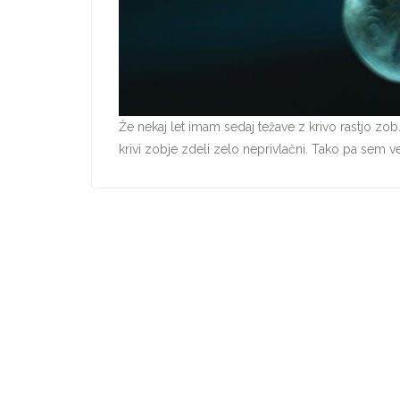
Že nekaj let imam sedaj težave z krivo rastjo zo
krivi zobje zdeli zelo neprivlačni. Tako pa sem v