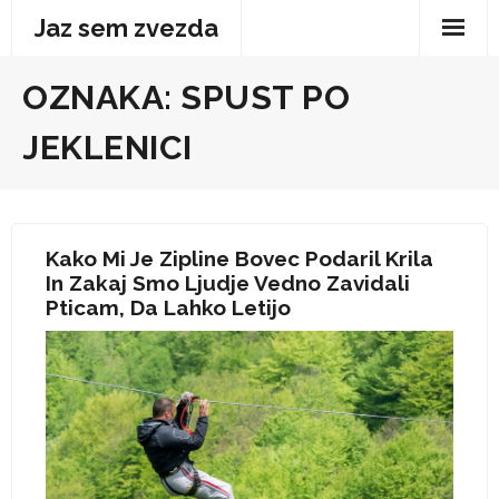
Skip
Jaz sem zvezda
to
content
OZNAKA:
SPUST PO
JEKLENICI
Kako Mi Je Zipline Bovec Podaril Krila
In Zakaj Smo Ljudje Vedno Zavidali
Pticam, Da Lahko Letijo