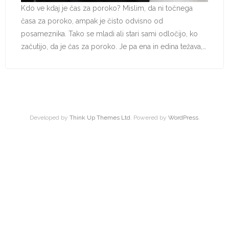
Kdo ve kdaj je čas za poroko? Mislim, da ni točnega
časa za poroko, ampak je čisto odvisno od
posameznika. Tako se mladi ali stari sami odločijo, ko
začutijo, da je čas za poroko. Je pa ena in edina težava,…
Developed by
Think Up Themes Ltd
. Powered by
WordPress
.