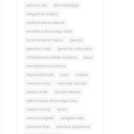
delovni čas
dermatologija
elegantne majice
elektronska evidenca
evidenca delovnega časa
funkcionalne majice
garaža
garažna vrata
garažna vrata cena
izboljšanje kvalitete življenja
kava
kompletna tuš kabina
kopalniška kad
koža
majice
naravno milo
notranje žaluzije
okolica hiše
okulist Maribor
optimizacija delovnega časa
osebni razvoj
otroci
očesni pregledi
pregled vida
prenova hiše
prenova kopalnice