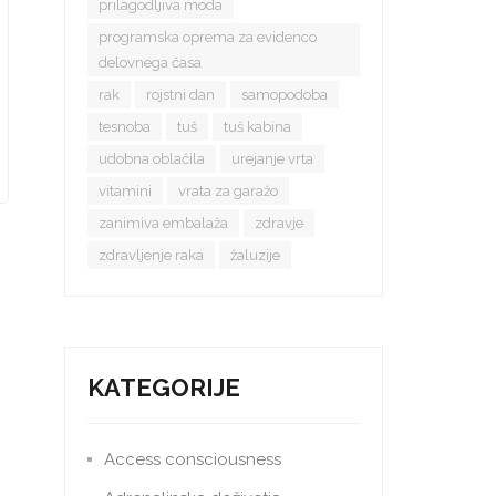
prilagodljiva moda
programska oprema za evidenco
delovnega časa
rak
rojstni dan
samopodoba
tesnoba
tuš
tuš kabina
udobna oblačila
urejanje vrta
vitamini
vrata za garažo
zanimiva embalaža
zdravje
zdravljenje raka
žaluzije
KATEGORIJE
Access consciousness