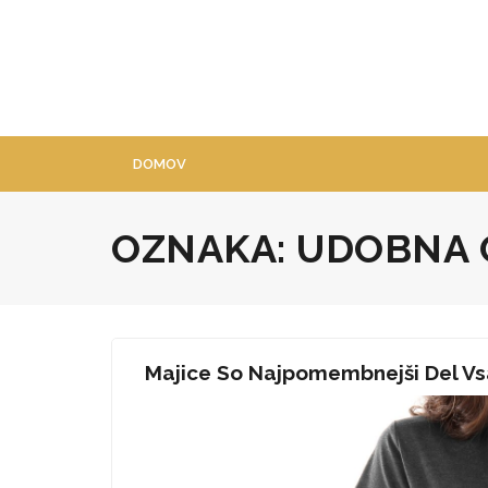
Skip
to
content
DOMOV
OZNAKA:
UDOBNA 
Majice So Najpomembnejši Del V