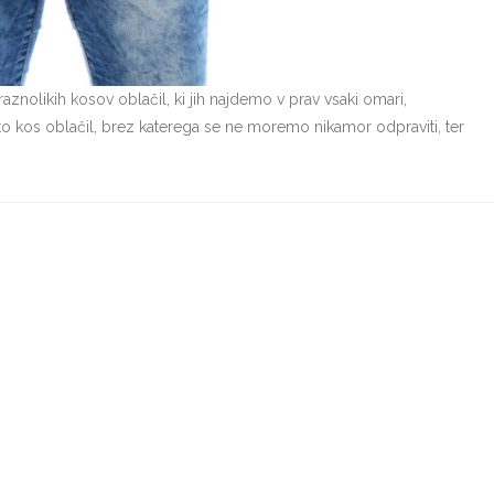
 raznolikih kosov oblačil, ki jih najdemo v prav vsaki omari,
 to kos oblačil, brez katerega se ne moremo nikamor odpraviti, ter