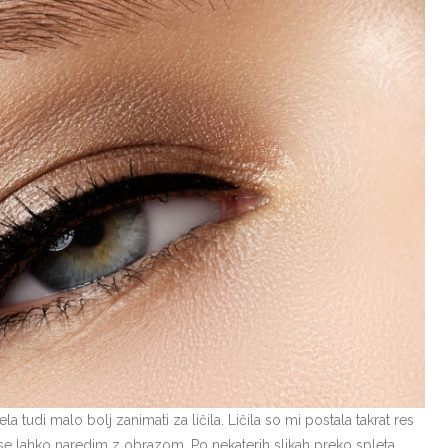
 tudi malo bolj zanimati za ličila. Ličila so mi postala takrat res
 vse lahko naredim z obrazom. Po nekaterih slikah preko spleta…