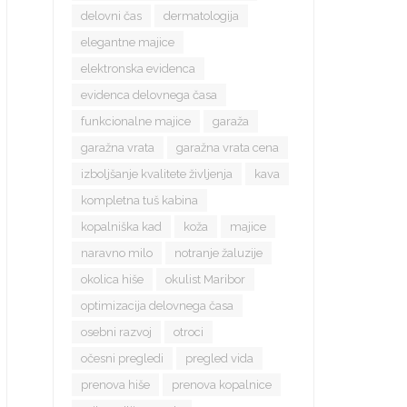
delovni čas
dermatologija
elegantne majice
elektronska evidenca
evidenca delovnega časa
funkcionalne majice
garaža
garažna vrata
garažna vrata cena
izboljšanje kvalitete življenja
kava
kompletna tuš kabina
kopalniška kad
koža
majice
naravno milo
notranje žaluzije
okolica hiše
okulist Maribor
optimizacija delovnega časa
osebni razvoj
otroci
očesni pregledi
pregled vida
prenova hiše
prenova kopalnice