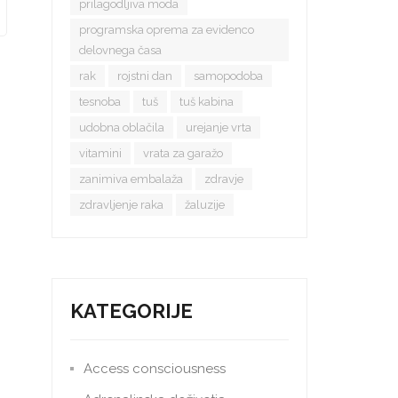
prilagodljiva moda
programska oprema za evidenco
delovnega časa
rak
rojstni dan
samopodoba
tesnoba
tuš
tuš kabina
udobna oblačila
urejanje vrta
vitamini
vrata za garažo
zanimiva embalaža
zdravje
zdravljenje raka
žaluzije
KATEGORIJE
Access consciousness