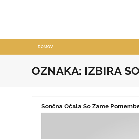
Skip
to
content
DOMOV
OZNAKA:
IZBIRA S
Sončna Očala So Zame Pomemben