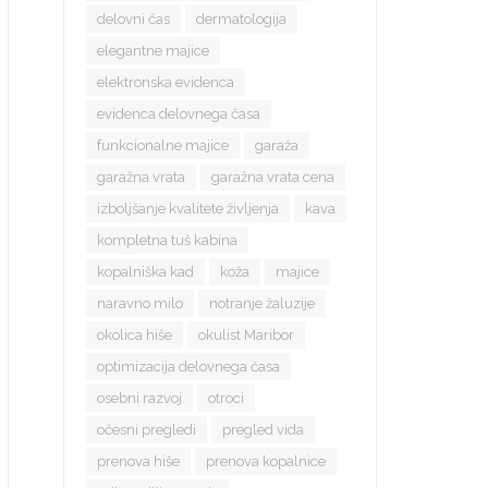
delovni čas
dermatologija
elegantne majice
elektronska evidenca
evidenca delovnega časa
funkcionalne majice
garaža
garažna vrata
garažna vrata cena
izboljšanje kvalitete življenja
kava
kompletna tuš kabina
kopalniška kad
koža
majice
naravno milo
notranje žaluzije
okolica hiše
okulist Maribor
optimizacija delovnega časa
osebni razvoj
otroci
očesni pregledi
pregled vida
prenova hiše
prenova kopalnice