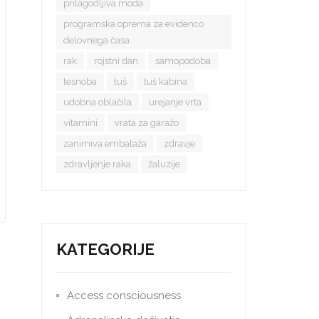
prilagodljiva moda
programska oprema za evidenco
delovnega časa
rak
rojstni dan
samopodoba
tesnoba
tuš
tuš kabina
udobna oblačila
urejanje vrta
vitamini
vrata za garažo
zanimiva embalaža
zdravje
zdravljenje raka
žaluzije
KATEGORIJE
Access consciousness