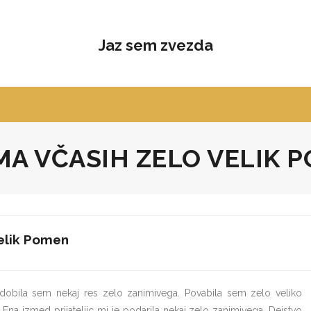
Jaz sem zvezda
MA VČASIH ZELO VELIK 
elik Pomen
 dobila sem nekaj res zelo zanimivega. Povabila sem zelo veliko
i. Ena izmed prijateljic mi je podarila nekaj zelo zanimivega. Dejstvo