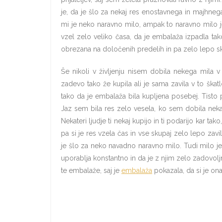
je, da je šlo za nekaj res enostavnega in majhnega
mi je neko naravno milo, ampak to naravno milo je 
vzel zelo veliko časa, da je embalaža izpadla tako
obrezana na določenih predelih in pa zelo lepo sk
Še nikoli v življenju nisem dobila nekega mila v 
zadevo tako že kupila ali je sama zavila v to škat
tako da je embalaža bila kupljena posebej. Tisto 
Jaz sem bila res zelo vesela, ko sem dobila nekaj 
Nekateri ljudje ti nekaj kupijo in ti podarijo kar tak
pa si je res vzela čas in vse skupaj zelo lepo za
je šlo za neko navadno naravno milo. Tudi milo je bi
uporablja konstantno in da je z njim zelo zadovolj
te embalaže, saj je
embalaža
pokazala, da si je ona