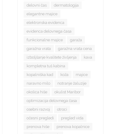
delovni čas
dermatologija
elegantne majice
elektronska evidenca
evidenca delovnega časa
funkcionalne majice
garaža
garažna vrata
garažna vrata cena
izboljšanje kvalitete življenja
kava
kompletna tuš kabina
kopalniška kad
koža
majice
naravno milo
notranje žaluzije
okolica hiše
okulist Maribor
optimizacija delovnega časa
osebni razvoj
otroci
očesni pregledi
pregled vida
prenova hiše
prenova kopalnice