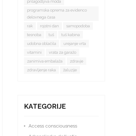
prilagodljiva moda
programska oprema za evidenco
delovnega časa
rak
rojstni dan
samopodoba
tesnoba
tuš
tuš kabina
udobna oblačila
urejanje vrta
vitamini
vrata za garažo
zanimiva embalaža
zdravje
zdravljenje raka
žaluzije
KATEGORIJE
Access consciousness