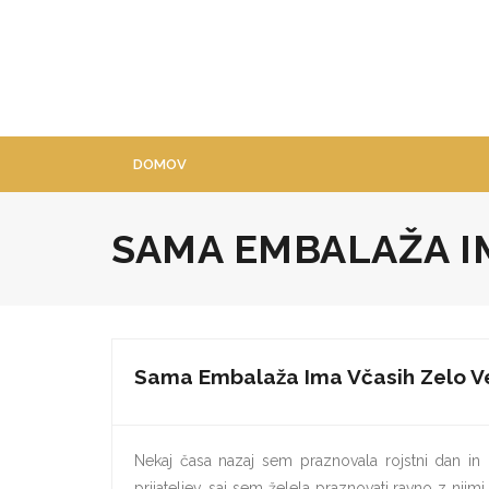
Skip
to
content
DOMOV
SAMA EMBALAŽA I
Sama Embalaža Ima Včasih Zelo V
Nekaj časa nazaj sem praznovala rojstni dan in
prijateljev, saj sem želela praznovati ravno z njim