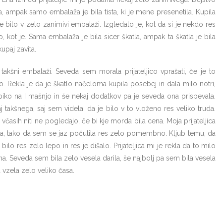
, ampak samo embalaža je bila tista, ki je mene presenetila. Kupila
bilo v zelo zanimivi embalaži. Izgledalo je, kot da si je nekdo res
, kot je. Sama embalaža je bila sicer škatla, ampak ta škatla je bila
upaj zavita.
takšni embalaži. Seveda sem morala prijateljico vprašati, če je to
lo. Rekla je da je škatlo načeloma kupila posebej in dala milo notri,
piko na I mašnjo in še nekaj dodatkov pa je seveda ona prispevala.
takšnega, saj sem videla, da je bilo v to vloženo res veliko truda.
o, včasih niti ne pogledajo, če bi kje morda bila cena. Moja prijateljica
vila, tako da sem se jaz počutila res zelo pomembno. Kljub temu, da
lo res zelo lepo in res je dišalo. Prijateljica mi je rekla da to milo
na. Seveda sem bila zelo vesela darila, še najbolj pa sem bila vesela
 vzela zelo veliko časa.