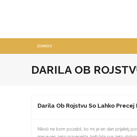
Skip
to
content
DOMOV
DARILA OB ROJSTV
Darila Ob Rojstvu So Lahko Precej
Nikoli ne bom pozabil, ko mi je en dan prijatelj po
me je res zelo razveselila, kajti bila sva zelo dobr