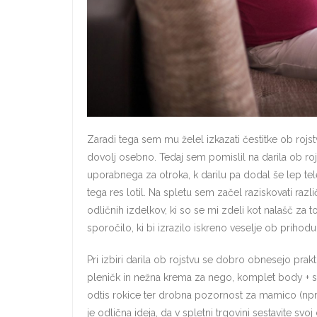
Zaradi tega sem mu želel izkazati čestitke ob rojs
dovolj osebno. Tedaj sem pomislil na darila ob rojs
uporabnega za otroka, k darilu pa dodal še lep te
tega res lotil. Na spletu sem začel raziskovati razli
odličnih izdelkov, ki so se mi zdeli kot nalašč za 
sporočilo, ki bi izrazilo iskreno veselje ob priho
Pri izbiri darila ob rojstvu se dobro obnesejo prak
pleničk in nežna krema za nego, komplet body + s
odtis rokice ter drobna pozornost za mamico (npr. 
je odlična ideja, da v spletni trgovini sestavite svo