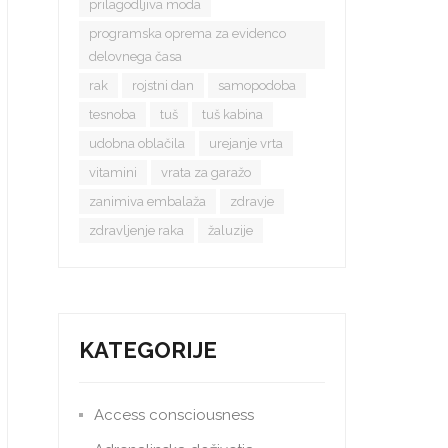
prilagodljiva moda
programska oprema za evidenco
delovnega časa
rak
rojstni dan
samopodoba
tesnoba
tuš
tuš kabina
udobna oblačila
urejanje vrta
vitamini
vrata za garažo
zanimiva embalaža
zdravje
zdravljenje raka
žaluzije
KATEGORIJE
Access consciousness