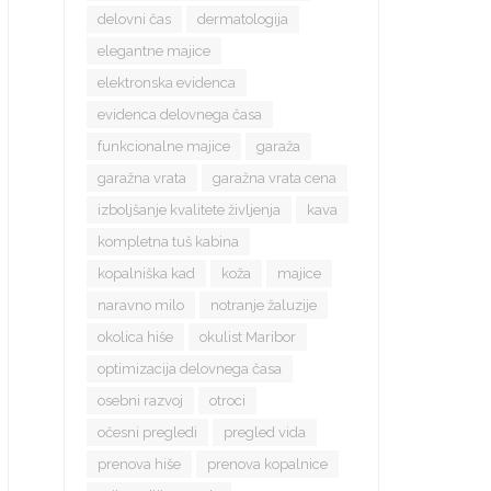
delovni čas
dermatologija
elegantne majice
elektronska evidenca
evidenca delovnega časa
funkcionalne majice
garaža
garažna vrata
garažna vrata cena
izboljšanje kvalitete življenja
kava
kompletna tuš kabina
kopalniška kad
koža
majice
naravno milo
notranje žaluzije
okolica hiše
okulist Maribor
optimizacija delovnega časa
osebni razvoj
otroci
očesni pregledi
pregled vida
prenova hiše
prenova kopalnice