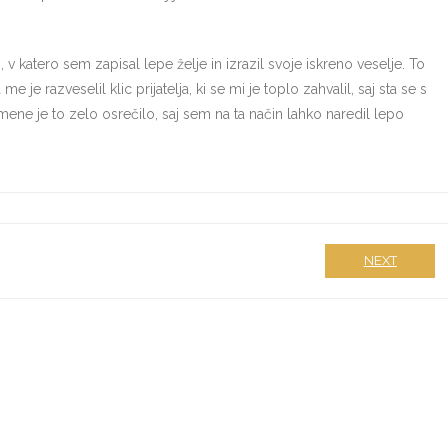
 v katero sem zapisal lepe želje in izrazil svoje iskreno veselje. To
 je razveselil klic prijatelja, ki se mi je toplo zahvalil, saj sta se s
mene je to zelo osrečilo, saj sem na ta način lahko naredil lepo
NEXT