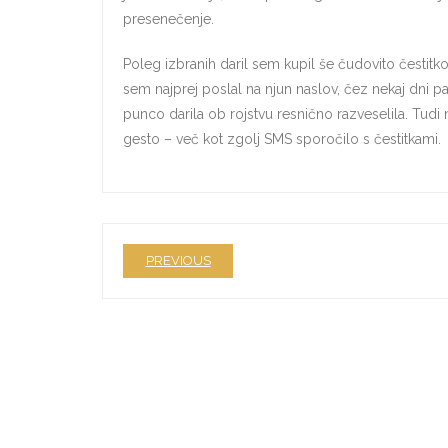
presenečenje.
Poleg izbranih daril sem kupil še čudovito čestitko,
sem najprej poslal na njun naslov, čez nekaj dni pa me
punco darila ob rojstvu resnično razveselila. Tudi 
gesto – več kot zgolj SMS sporočilo s čestitkami.
PREVIOUS