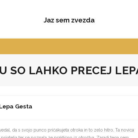
Jaz sem zvezda
U SO LAHKO PRECEJ LEP
 Lepa Gesta
vedal, da s svojo punco pričakujeta otroka in to zelo hitro. Ta novica
a prijatelja ter se poznala že praktično iz otroštva. Zaradi tega sem