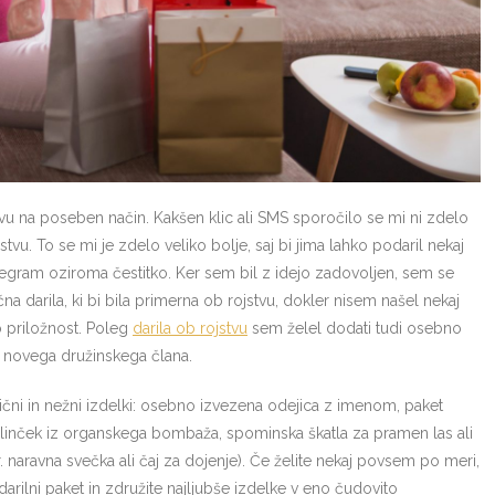
tvu na poseben način. Kakšen klic ali SMS sporočilo se mi ni zdelo
tvu. To se mi je zdelo veliko bolje, saj bi jima lahko podaril nekaj
legram oziroma čestitko. Ker sem bil z idejo zadovoljen, sem se
čna darila, ki bi bila primerna ob rojstvu, dokler nisem našel nekaj
to priložnost. Poleg
darila ob rojstvu
sem želel dodati tudi osebno
du novega družinskega člana.
tični in nežni izdelki: osebno izvezena odejica z imenom, paket
linček iz organskega bombaža, spominska škatla za pramen las ali
naravna svečka ali čaj za dojenje). Če želite nekaj povsem po meri,
j darilni paket in združite najljubše izdelke v eno čudovito