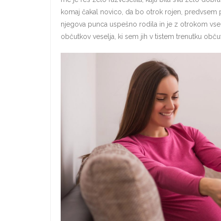
komaj čakal novico, da bo otrok rojen, predvsem p
njegova punca uspešno rodila in je z otrokom vse 
občutkov veselja, ki sem jih v tistem trenutku občut