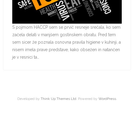
S pojmom HACCP sem se prvič resneje srečala, ko sem
začela delati v manjšem gostinskem obratu. Pred tem
sem sicer že poznala osnovna pravila higiene v kuhinji, a
nisem imela prave predstave, kako obsežen in natančen
je v resnici ta…
Developed by
Think Up Themes Ltd
. Powered by
WordPress
.