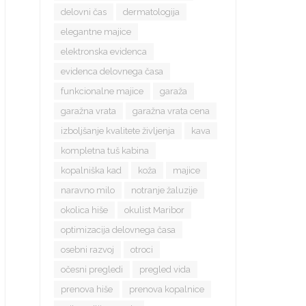
delovni čas
dermatologija
elegantne majice
elektronska evidenca
evidenca delovnega časa
funkcionalne majice
garaža
garažna vrata
garažna vrata cena
izboljšanje kvalitete življenja
kava
kompletna tuš kabina
kopalniška kad
koža
majice
naravno milo
notranje žaluzije
okolica hiše
okulist Maribor
optimizacija delovnega časa
osebni razvoj
otroci
očesni pregledi
pregled vida
prenova hiše
prenova kopalnice