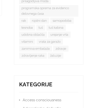
prilagodljiva moda
programska oprema za evidenco
delovnega časa
rak
rojstni dan
samopodoba
tesnoba
tuš
tuš kabina
udobna oblačila
urejanje vrta
vitamini
vrata za garažo
zanimiva embalaža
zdravje
zdravljenje raka
žaluzije
KATEGORIJE
Access consciousness