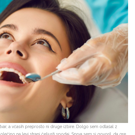
stvar, a včasih preprosto ni druge izbire. Dolgo sem odlašal z
ečino na levi strani čeljusti spodaj. Sprva sem si govoril, da gre