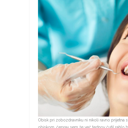
Obisk pri zobozdravniku ni nikoli ravno prijetna 
obiskom, čeprav sem že več tednov čutil rahlo bol