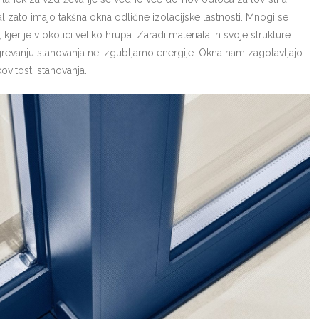
al zato imajo takšna okna odlične izolacijske lastnosti. Mnogi se
kjer je v okolici veliko hrupa. Zaradi materiala in svoje strukture
egrevanju stanovanja ne izgubljamo energije. Okna nam zagotavljajo
ovitosti stanovanja.