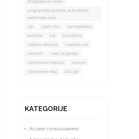
prilagodljiva moda
programska oprema za evidenco
delovnega časa
rak
rojstni dan
samopodoba
tesnoba
tuš
tuš kabina
udobna oblačila
urejanje vrta
vitamini
vrata za garažo
zanimiva embalaža
zdravje
zdravljenje raka
žaluzije
KATEGORIJE
Access consciousness