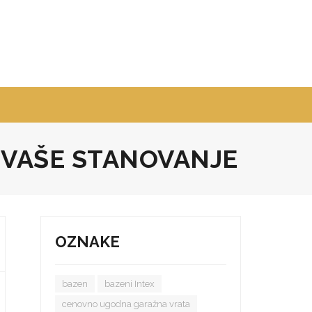
 VAŠE STANOVANJE
OZNAKE
bazen
bazeni Intex
cenovno ugodna garažna vrata