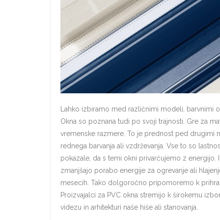
Lahko izbiramo med različnimi modeli, barvnimi odte
Okna so poznana tudi po svoji trajnosti. Gre za m
vremenske razmere. To je prednost ped drugimi mate
rednega barvanja ali vzdrževanja. Vse to so lastn
pokazale, da s temi okni privarčujemo z energijo. 
zmanjšajo porabo energije za ogrevanje ali hlajen
mesecih. Tako dolgoročno pripomoremo k prihrank
Proizvajalci za PVC okna stremijo k širokemu izbo
videzu in arhitekturi naše hiše ali stanovanja.