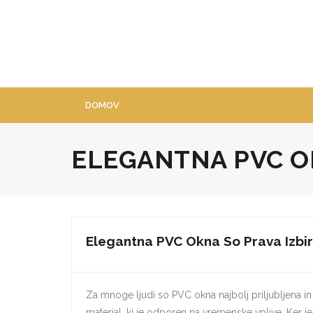
Skip
to
content
DOMOV
ELEGANTNA PVC OK
Elegantna PVC Okna So Prava Izbi
Za mnoge ljudi so PVC okna najbolj priljubljena in 
material, ki je odporen na vremenske vplive. Ker 