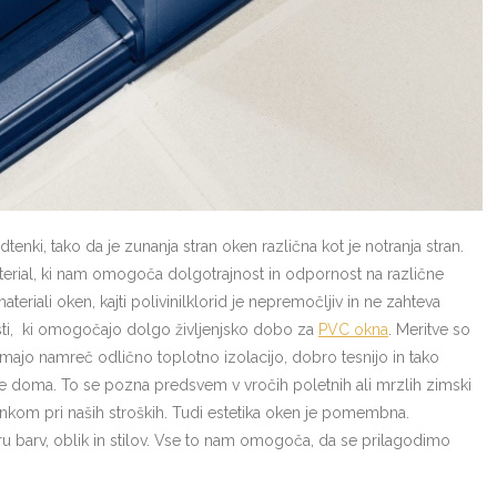
nki, tako da je zunanja stran oken različna kot je notranja stran.
aterial, ki nam omogoča dolgotrajnost in odpornost na različne
riali oken, kajti polivinilklorid je nepremočljiv in ne zahteva
osti, ki omogočajo dolgo življenjsko dobo za
PVC okna
. Meritve so
Imajo namreč odlično toplotno izolacijo, dobro tesnijo in tako
je doma. To se pozna predsvem v vročih poletnih ali mrzlih zimski
om pri naših stroških. Tudi estetika oken je pomembna.
ru barv, oblik in stilov. Vse to nam omogoča, da se prilagodimo