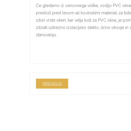
Če gledamo iz cenovnega vidika, sodijo PVC okna 
predost pred lesom ali kovinskimi materiali za tist
izbiri vrste oken, kar velja tudi za PVC okna, je 
izbrati ustrezno izolacijsko steklo, lično okovje 
stanovanju.
PREVIOUS