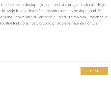
med cenovno dostopnejša v primerjavi z drugimi materiali. To je
e, ki iščejo kakovostna in funkcionalna okna po dostopni ceni. Pri
pomembno upoštevati tudi kakovost in ugled proizvajalca. Potrebno je
in dodatne funkcionalnosti, ki bodo prilagojene našemu domu ali
NEXT