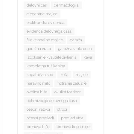
delovni čas
dermatologija
elegantne majice
elektronska evidenca
evidenca delovnega časa
funkcionalne majice
garaža
garažna vrata
garažna vrata cena
izboljšanje kvalitete življenja
kava
kompletna tuš kabina
kopalniška kad
koža
majice
naravno milo
notranje žaluzije
okolica hiše
okulist Maribor
optimizacija delovnega časa
osebni razvoj
otroci
očesni pregledi
pregled vida
prenova hiše
prenova kopalnice