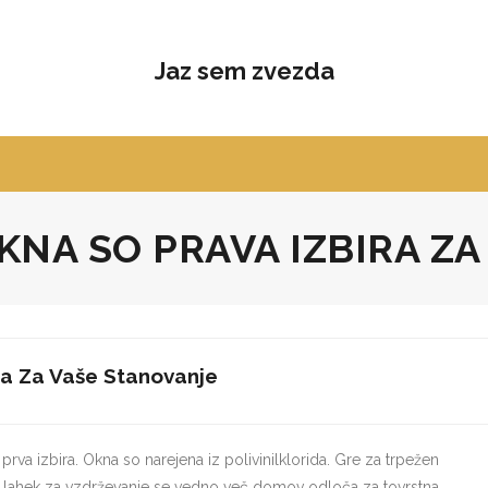
Jaz sem zvezda
NA SO PRAVA IZBIRA ZA
ra Za Vaše Stanovanje
prva izbira. Okna so narejena iz polivinilklorida. Gre za trpežen
je lahek za vzdrževanje se vedno več domov odloča za tovrstna