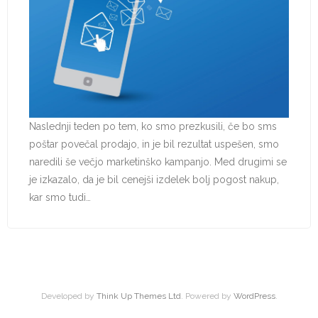
Naslednji teden po tem, ko smo prezkusili, če bo sms
poštar povečal prodajo, in je bil rezultat uspešen, smo
naredili še večjo marketinško kampanjo. Med drugimi se
je izkazalo, da je bil cenejši izdelek bolj pogost nakup,
kar smo tudi…
Developed by
Think Up Themes Ltd
. Powered by
WordPress
.