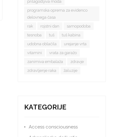
prilagodljiva moda
programska oprema za evidenco
delovnega časa
rak
rojstni dan
samopodoba
tesnoba
tuš
tuš kabina
udobna oblačila
urejanje vrta
vitamini
vrata za garažo
zanimiva embalaža
zdravje
zdravljenje raka
žaluzije
KATEGORIJE
Access consciousness