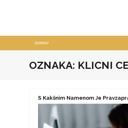
Skip
to
content
DOMOV
OZNAKA:
KLICNI C
S Kakšnim Namenom Je Pravzaprav