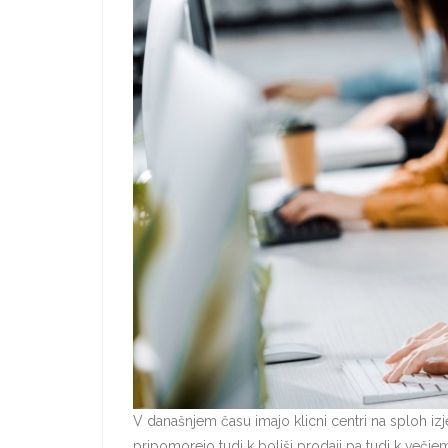
V današnjem času imajo klicni centri na sploh 
pripomorejo tudi k boljši prodaji pa tudi k več