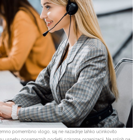
izjemno pomembno vlogo, saj ne nazadnje lahko učinkovito
jemu uspehu posameznih podjetij oziroma organizacij. Na sploh pa