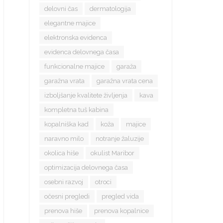
delovni čas
dermatologija
elegantne majice
elektronska evidenca
evidenca delovnega časa
funkcionalne majice
garaža
garažna vrata
garažna vrata cena
izboljšanje kvalitete življenja
kava
kompletna tuš kabina
kopalniška kad
koža
majice
naravno milo
notranje žaluzije
okolica hiše
okulist Maribor
optimizacija delovnega časa
osebni razvoj
otroci
očesni pregledi
pregled vida
prenova hiše
prenova kopalnice